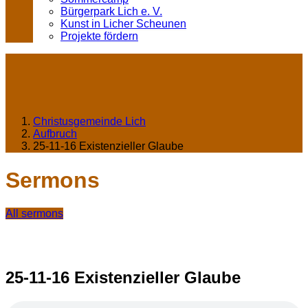
Bürgerpark Lich e. V.
Kunst in Licher Scheunen
Projekte fördern
Christusgemeinde Lich
Aufbruch
25-11-16 Existenzieller Glaube
Sermons
All sermons
25-11-16 Existenzieller Glaube