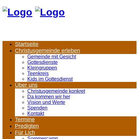
Startseite
Christusgemeinde erleben
Gemeinde mit Gesicht
Gottesdienste
Kleingruppen
Teenkreis
Kids im Gottesdienst
Über uns
Christusgemeinde konkret
Da kommen wir her
Vision und Werte
Spenden
Kontakt
Termine
Predigten
Für Lich
Sommercamp