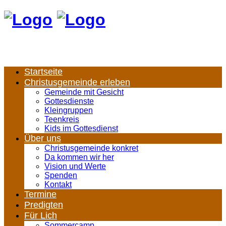
Startseite
Christusgemeinde erleben
Gemeinde mit Gesicht
Gottesdienste
Kleingruppen
Teenkreis
Kids im Gottesdienst
Über uns
Christusgemeinde konkret
Da kommen wir her
Vision und Werte
Spenden
Kontakt
Termine
Predigten
Für Lich
Sommercamp