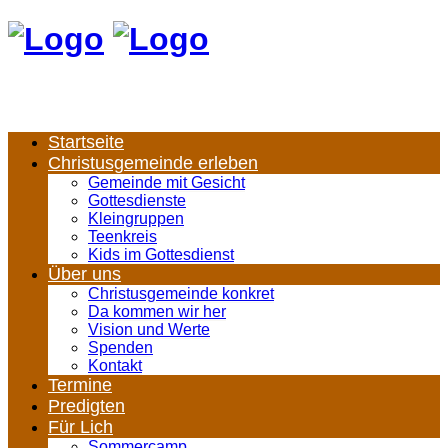
Startseite
Christusgemeinde erleben
Gemeinde mit Gesicht
Gottesdienste
Kleingruppen
Teenkreis
Kids im Gottesdienst
Über uns
Christusgemeinde konkret
Da kommen wir her
Vision und Werte
Spenden
Kontakt
Termine
Predigten
Für Lich
Sommercamp