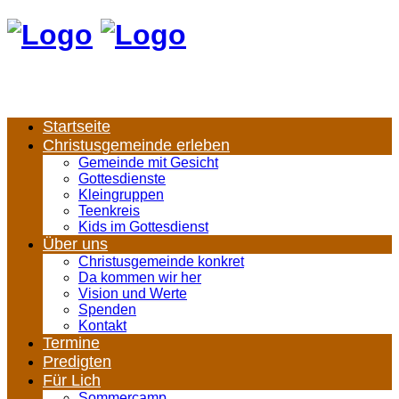
Startseite
Christusgemeinde erleben
Gemeinde mit Gesicht
Gottesdienste
Kleingruppen
Teenkreis
Kids im Gottesdienst
Über uns
Christusgemeinde konkret
Da kommen wir her
Vision und Werte
Spenden
Kontakt
Termine
Predigten
Für Lich
Sommercamp