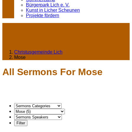
Bürgerpark Lich e. V.
Kunst in Licher Scheunen
Projekte fördern
Christusgemeinde Lich
Mose
All Sermons For Mose