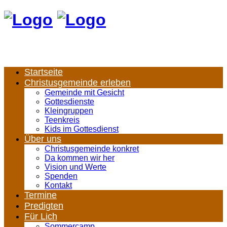
Startseite
Christusgemeinde erleben
Gemeinde mit Gesicht
Gottesdienste
Kleingruppen
Teenkreis
Kids im Gottesdienst
Über uns
Christusgemeinde konkret
Da kommen wir her
Vision und Werte
Spenden
Kontakt
Termine
Predigten
Für Lich
Sommercamp