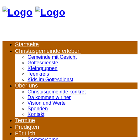
Startseite
Christusgemeinde erleben
Gemeinde mit Gesicht
Gottesdienste
Kleingruppen
Teenkreis
Kids im Gottesdienst
Über uns
Christusgemeinde konkret
Da kommen wir her
Vision und Werte
Spenden
Kontakt
Termine
Predigten
Für Lich
Sommercamp