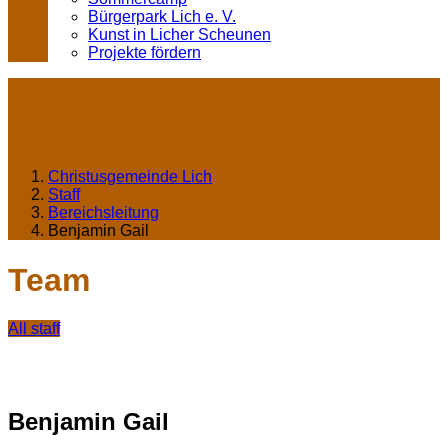
Bürgerpark Lich e. V.
Kunst in Licher Scheunen
Projekte fördern
Christusgemeinde Lich
Staff
Bereichsleitung
Benjamin Gail
Team
All staff
Benjamin Gail