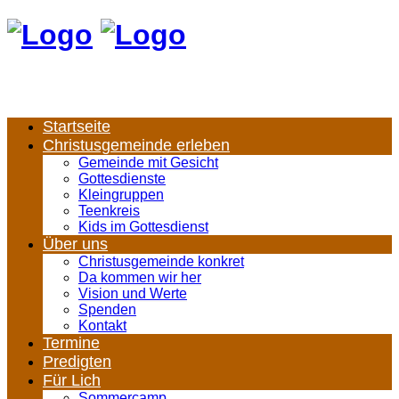
Startseite
Christusgemeinde erleben
Gemeinde mit Gesicht
Gottesdienste
Kleingruppen
Teenkreis
Kids im Gottesdienst
Über uns
Christusgemeinde konkret
Da kommen wir her
Vision und Werte
Spenden
Kontakt
Termine
Predigten
Für Lich
Sommercamp