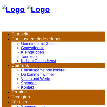
Startseite
Christusgemeinde erleben
Gemeinde mit Gesicht
Gottesdienste
Kleingruppen
Teenkreis
Kids im Gottesdienst
Über uns
Christusgemeinde konkret
Da kommen wir her
Vision und Werte
Spenden
Kontakt
Termine
Predigten
Für Lich
Sommercamp