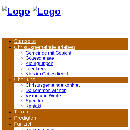
Startseite
Christusgemeinde erleben
Gemeinde mit Gesicht
Gottesdienste
Kleingruppen
Teenkreis
Kids im Gottesdienst
Über uns
Christusgemeinde konkret
Da kommen wir her
Vision und Werte
Spenden
Kontakt
Termine
Predigten
Für Lich
Sommercamp